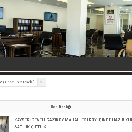
at ( Önce En Yüksek )
İlan Başlığı
KAYSERİ DEVELİ GAZİKÖY MAHALLESİ KÖY İÇİNDE HAZIR K
SATILIK ÇİFTLİK