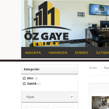
ANASAYFA
HAKKIMIZDA
EKİBİMİZ
İLETİŞİM
Sırala :
Fiy
Kategoriler
Ahır
(2)
Satılık
(1)
Fiyat