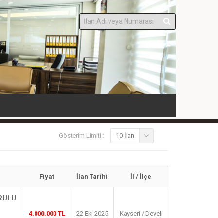
Gösterim Limiti :
10 İlan
Fiyat
İlan Tarihi
İl / İlçe
URULU
4.000.000 TL
22 Eki 2025
Kayseri / Develi