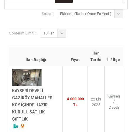
Sırala :
Eklenme Tarihi ( Önce En Yeni )
Gösterim Limiti :
10 İlan
İlan
İlan Başlığı
Fiyat
Tarihi
İl / İlçe
KAYSERİ DEVELİ
Kayseri
GAZİKÖY MAHALLESİ
4.000.000
22 Eki
/
TL
2025
KÖY İÇİNDE HAZIR
Develi
KURULU SATILIK
ÇİFTLİK