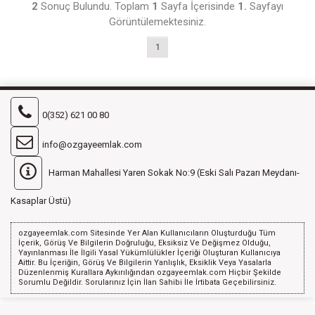
2
Sonuç Bulundu. Toplam
1
Sayfa İçerisinde
1.
Sayfayı
Görüntülemektesiniz.
1
0(352) 621 00 80
info@ozgayeemlak.com
Harman Mahallesi Yaren Sokak No:9 (Eski Salı Pazarı Meydanı-
Kasaplar Üstü)
ozgayeemlak.com Sitesinde Yer Alan Kullanıcıların Oluşturduğu Tüm
İçerik, Görüş Ve Bilgilerin Doğruluğu, Eksiksiz Ve Değişmez Olduğu,
Yayınlanması İle İlgili Yasal Yükümlülükler İçeriği Oluşturan Kullanıcıya
Aittir. Bu İçeriğin, Görüş Ve Bilgilerin Yanlışlık, Eksiklik Veya Yasalarla
Düzenlenmiş Kurallara Aykırılığından ozgayeemlak.com Hiçbir Şekilde
Sorumlu Değildir. Sorularınız İçin İlan Sahibi İle İrtibata Geçebilirsiniz.