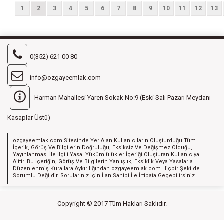
1
2
3
4
5
6
7
8
9
10
11
12
13
0(352) 621 00 80
info@ozgayeemlak.com
Harman Mahallesi Yaren Sokak No:9 (Eski Salı Pazarı Meydanı-
Kasaplar Üstü)
ozgayeemlak.com Sitesinde Yer Alan Kullanıcıların Oluşturduğu Tüm
İçerik, Görüş Ve Bilgilerin Doğruluğu, Eksiksiz Ve Değişmez Olduğu,
Yayınlanması İle İlgili Yasal Yükümlülükler İçeriği Oluşturan Kullanıcıya
Aittir. Bu İçeriğin, Görüş Ve Bilgilerin Yanlışlık, Eksiklik Veya Yasalarla
Düzenlenmiş Kurallara Aykırılığından ozgayeemlak.com Hiçbir Şekilde
Sorumlu Değildir. Sorularınız İçin İlan Sahibi İle İrtibata Geçebilirsiniz.
Copyright © 2017 Tüm Hakları Saklıdır.