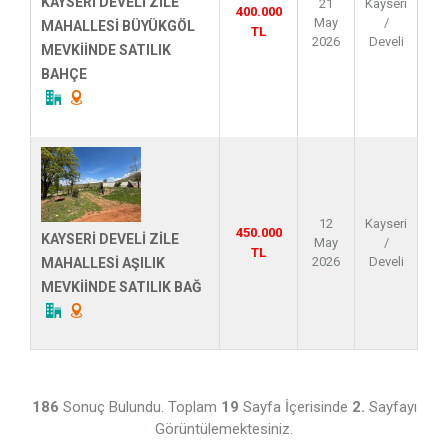
KAYSERİ DEVELİ ZİLE
21
Kayseri
400.000
May
/
MAHALLESİ BÜYÜKGÖL
TL
2026
Develi
MEVKİİNDE SATILIK
BAHÇE
12
Kayseri
450.000
KAYSERİ DEVELİ ZİLE
May
/
TL
2026
Develi
MAHALLESİ AŞILIK
MEVKİİNDE SATILIK BAĞ
186
Sonuç Bulundu. Toplam
19
Sayfa İçerisinde
2.
Sayfayı
Görüntülemektesiniz.