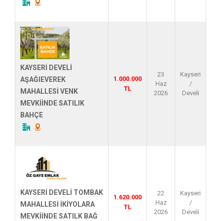
KAYSERİ DEVELİ
23
Kayseri
1.000.000
AŞAĞIEVEREK
Haz
/
TL
MAHALLESİ VENK
2026
Develi
MEVKİİNDE SATILIK
BAHÇE
KAYSERİ DEVELİ TOMBAK
22
Kayseri
1.620.000
Haz
/
MAHALLESİ İKİYOLARA
TL
2026
Develi
MEVKİİNDE SATILK BAĞ