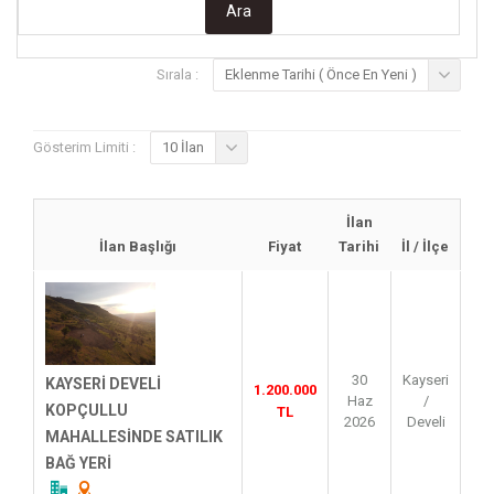
Sırala :
Eklenme Tarihi ( Önce En Yeni )
Gösterim Limiti :
10 İlan
İlan
İlan Başlığı
Fiyat
Tarihi
İl / İlçe
30
Kayseri
KAYSERİ DEVELİ
1.200.000
Haz
/
KOPÇULLU
TL
2026
Develi
MAHALLESİNDE SATILIK
BAĞ YERİ