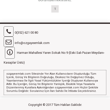
1
0(352) 621 00 80
info@ozgayeemlak.com
Harman Mahallesi Yaren Sokak No:9 (Eski Salı Pazarı Meydanı-
Kasaplar Üstü)
ozgayeemlak.com Sitesinde Yer Alan Kullanıcıların Oluşturduğu Tüm
İçerik, Görüş Ve Bilgilerin Doğruluğu, Eksiksiz Ve Değişmez Olduğu,
Yayınlanması İle İlgili Yasal Yükümlülükler İçeriği Oluşturan Kullanıcıya
Aittir. Bu İçeriğin, Görüş Ve Bilgilerin Yanlışlık, Eksiklik Veya Yasalarla
Düzenlenmiş Kurallara Aykırılığından ozgayeemlak.com Hiçbir Şekilde
Sorumlu Değildir. Sorularınız İçin İlan Sahibi İle İrtibata Geçebilirsiniz.
Copyright © 2017 Tüm Hakları Saklıdır.