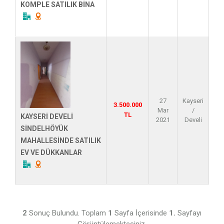
KOMPLE SATILIK BİNA
27
Kayseri
3.500.000
Mar
/
TL
KAYSERİ DEVELİ
2021
Develi
SİNDELHÖYÜK
MAHALLESİNDE SATILIK
EV VE DÜKKANLAR
2
Sonuç Bulundu. Toplam
1
Sayfa İçerisinde
1.
Sayfayı
Görüntülemektesiniz.