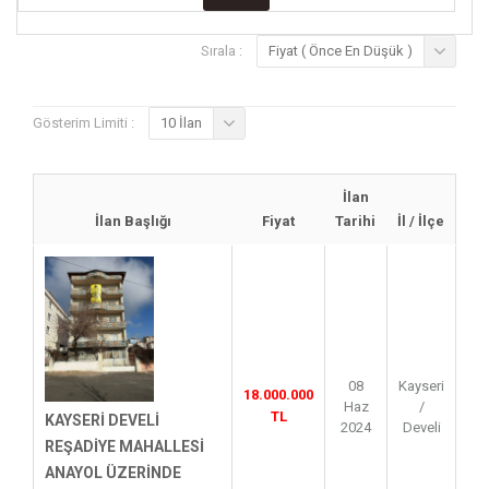
Sırala :
Fiyat ( Önce En Düşük )
Gösterim Limiti :
10 İlan
İlan
İlan Başlığı
Fiyat
Tarihi
İl / İlçe
08
Kayseri
18.000.000
Haz
/
TL
KAYSERİ DEVELİ
2024
Develi
REŞADİYE MAHALLESİ
ANAYOL ÜZERİNDE