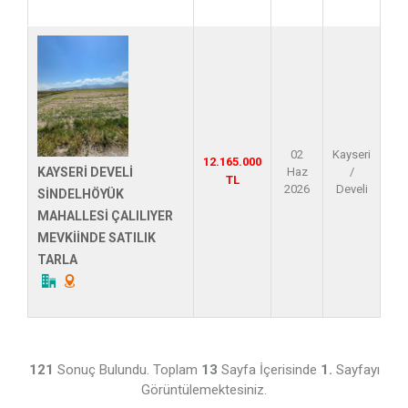
02
Kayseri
12.165.000
Haz
/
KAYSERİ DEVELİ
TL
2026
Develi
SİNDELHÖYÜK
MAHALLESİ ÇALILIYER
MEVKİİNDE SATILIK
TARLA
121
Sonuç Bulundu. Toplam
13
Sayfa İçerisinde
1.
Sayfayı
Görüntülemektesiniz.