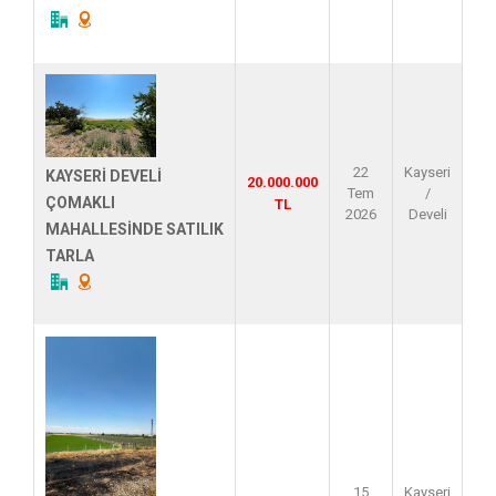
22
Kayseri
KAYSERİ DEVELİ
20.000.000
Tem
/
ÇOMAKLI
TL
2026
Develi
MAHALLESİNDE SATILIK
TARLA
15
Kayseri