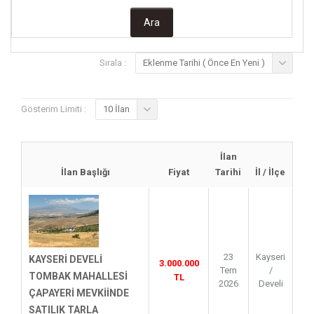
Sırala :
Eklenme Tarihi ( Önce En Yeni )
Gösterim Limiti :
10 İlan
İlan
İlan Başlığı
Fiyat
Tarihi
İl / İlçe
23
Kayseri
KAYSERİ DEVELİ
3.000.000
Tem
/
TOMBAK MAHALLESİ
TL
2026
Develi
ÇAPAYERİ MEVKİİNDE
SATILIK TARLA