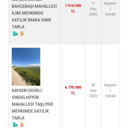
11
Kayseri
7.510.000
BAHÇEBAŞI MAHALLESİ
Haz
/
TL
İLİBE MEVKİİNDE
2026
Develi
SATILIK İMARA SINIR
TARLA
02
Kayseri
6.775.000
Haz
/
KAYSERİ DEVELİ
TL
2026
Develi
SİNDELHÖYÜK
MAHALLESİ TAŞLIYER
MEVKİİNDE SATILIK
TARLA