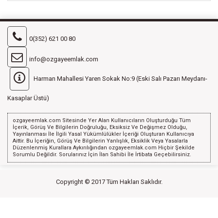
0(352) 621 00 80
info@ozgayeemlak.com
Harman Mahallesi Yaren Sokak No:9 (Eski Salı Pazarı Meydanı-
Kasaplar Üstü)
ozgayeemlak.com Sitesinde Yer Alan Kullanıcıların Oluşturduğu Tüm
İçerik, Görüş Ve Bilgilerin Doğruluğu, Eksiksiz Ve Değişmez Olduğu,
Yayınlanması İle İlgili Yasal Yükümlülükler İçeriği Oluşturan Kullanıcıya
Aittir. Bu İçeriğin, Görüş Ve Bilgilerin Yanlışlık, Eksiklik Veya Yasalarla
Düzenlenmiş Kurallara Aykırılığından ozgayeemlak.com Hiçbir Şekilde
Sorumlu Değildir. Sorularınız İçin İlan Sahibi İle İrtibata Geçebilirsiniz.
Copyright © 2017 Tüm Hakları Saklıdır.