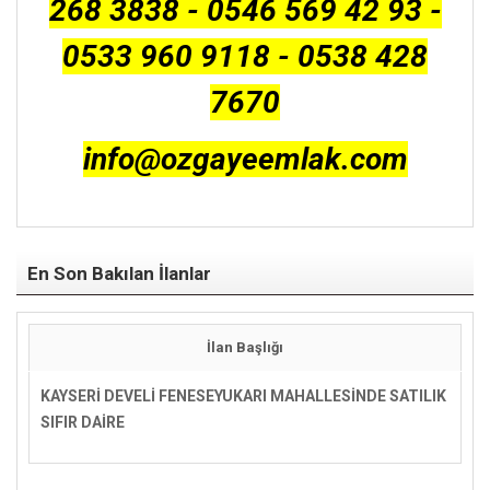
268 3838 - 0546 569 42 93 -
0533 960 9118 - 0538 428
7670
info@ozgayeemlak.com
En Son Bakılan İlanlar
İlan Başlığı
KAYSERİ DEVELİ FENESEYUKARI MAHALLESİNDE SATILIK
SIFIR DAİRE