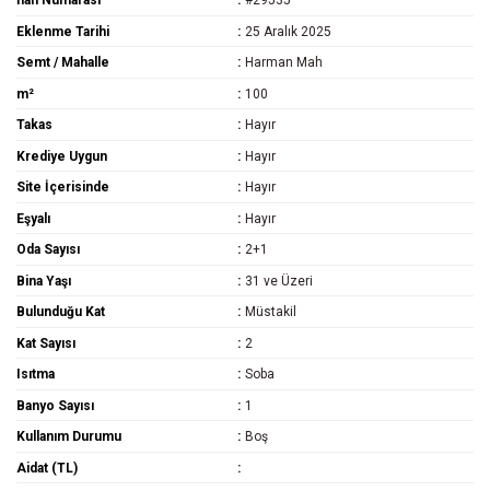
İlan Numarası
#29535
Eklenme Tarihi
25 Aralık 2025
Semt / Mahalle
Harman Mah
m²
100
Takas
Hayır
Krediye Uygun
Hayır
Site İçerisinde
Hayır
Eşyalı
Hayır
Oda Sayısı
2+1
Bina Yaşı
31 ve Üzeri
Bulunduğu Kat
Müstakil
Kat Sayısı
2
Isıtma
Soba
Banyo Sayısı
1
Kullanım Durumu
Boş
Aidat (TL)