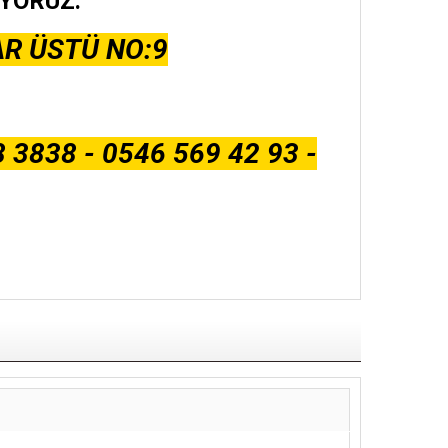
İYORUZ.
AR ÜSTÜ NO:9
 3838 - 0546 569 42 93 -