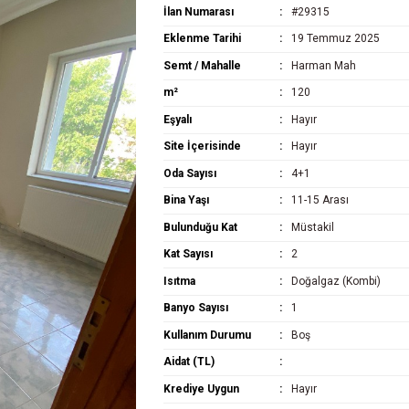
İlan Numarası
#29315
Eklenme Tarihi
19 Temmuz 2025
Semt / Mahalle
Harman Mah
m²
120
Eşyalı
Hayır
Site İçerisinde
Hayır
Oda Sayısı
4+1
Bina Yaşı
11-15 Arası
Bulunduğu Kat
Müstakil
Kat Sayısı
2
Isıtma
Doğalgaz (Kombi)
Banyo Sayısı
1
Kullanım Durumu
Boş
Aidat (TL)
Krediye Uygun
Hayır