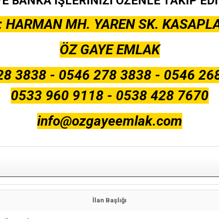
E BANKA İŞLERİNİZİ ÖZENLE TAKİP ED
N : HARMAN MH. YAREN SK. KASAPL
ÖZ GAYE EMLAK
8 3838 - 0546 278 3838 - 0546 268
0533 960 9118 - 0538 428 7670
info@ozgayeemlak.com
İlan Başlığı