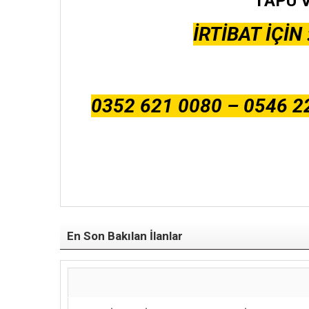
TAPU V
İRTİBAT İÇİ
0352 621 0080 – 0546 22
En Son Bakılan İlanlar