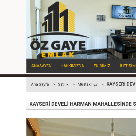
ANASAYFA
HAKKIMIZDA
EKİBİMİZ
İLETİŞİM
KAYSERİ DEV
Ana Sayfa
Satılık
Müstakil Ev
KAYSERİ DEVELİ HARMAN MAHALLESİNDE S