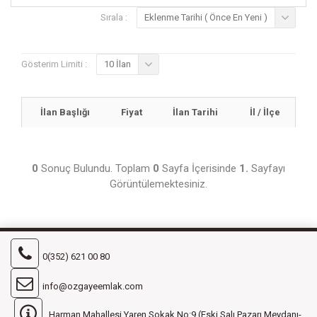
Sırala :
Eklenme Tarihi ( Önce En Yeni )
Gösterim Limiti :
10 İlan
İlan Başlığı
Fiyat
İlan Tarihi
İl / İlçe
0
Sonuç Bulundu. Toplam
0
Sayfa İçerisinde
1.
Sayfayı
Görüntülemektesiniz.
0(352) 621 00 80
info@ozgayeemlak.com
Harman Mahallesi Yaren Sokak No:9 (Eski Salı Pazarı Meydanı-