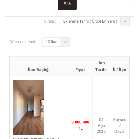
Sırala :
Eklenme Tarihi ( Önce En Yeni )
Gösterim Limiti :
10 İlan
İlan
İlan Başlığı
Fiyat
Tarihi
İl / İlçe
04
Kayseri
3.000.000
Ağu
/
TL
2026
Develi