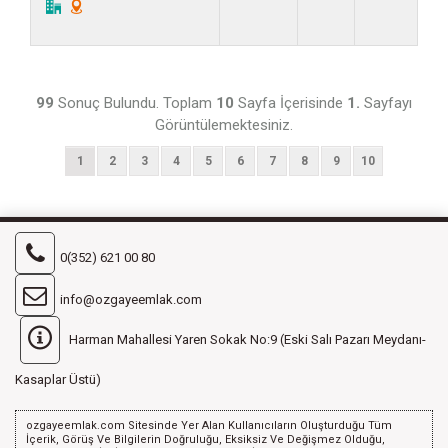
99
Sonuç Bulundu. Toplam
10
Sayfa İçerisinde
1.
Sayfayı
Görüntülemektesiniz.
1
2
3
4
5
6
7
8
9
10
0(352) 621 00 80
info@ozgayeemlak.com
Harman Mahallesi Yaren Sokak No:9 (Eski Salı Pazarı Meydanı-
Kasaplar Üstü)
ozgayeemlak.com Sitesinde Yer Alan Kullanıcıların Oluşturduğu Tüm
İçerik, Görüş Ve Bilgilerin Doğruluğu, Eksiksiz Ve Değişmez Olduğu,