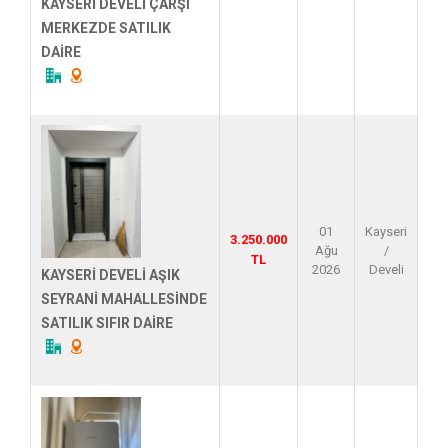
KAYSERİ DEVELİ ÇARŞI
MERKEZDE SATILIK
DAİRE
01
Kayseri
3.250.000
Ağu
/
TL
2026
Develi
KAYSERİ DEVELİ AŞIK
SEYRANİ MAHALLESİNDE
SATILIK SIFIR DAİRE